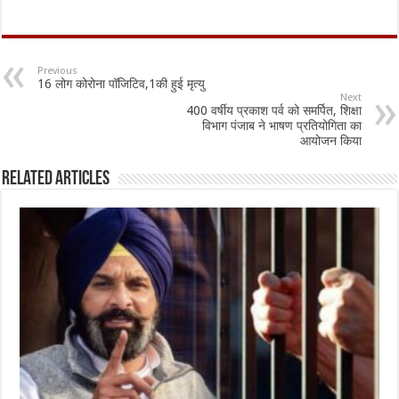
ac
h
m
h
e
at
ai
ar
b
sA
l
e
Previous
16 लोग कोरोना पॉजिटिव,1की हुई मृत्यु
o
p
Next
400 वर्षीय प्रकाश पर्व को समर्पित, शिक्षा
o
p
विभाग पंजाब ने भाषण प्रतियोगिता का
आयोजन किया
k
Related Articles