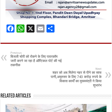
F
W
X
E
S
ac
h
m
h
e
at
ai
ar
b
sA
l
e
Previous
बिजली चोरी को रोकने के लिए पावरकॉम
o
p
जारी करने जा रहा है ऑप्टिकल पोर्ट की नई
तकनीक
o
p
Next
शहर को अब मिलेगा नहर से पीने का साफ
k
पानी,अमृतसर के लिए 743 करोड़ रुपये के
विकास कार्यों का मुख्यमंत्री ने किया
शुभारंभ
Related Articles