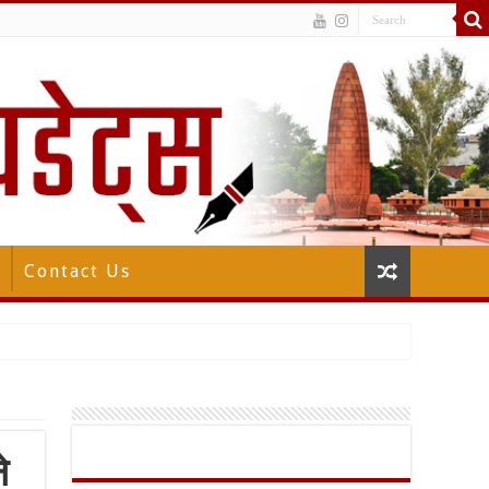
Contact Us
े