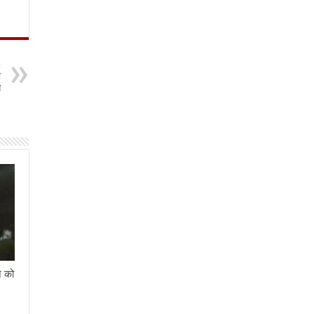
t
ा
स
े को