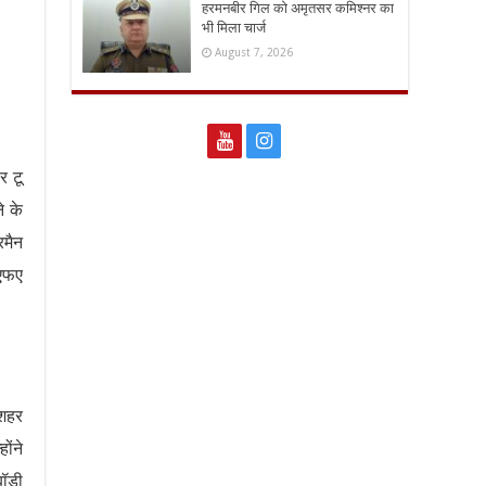
हरमनबीर गिल को अमृतसर कमिश्नर का
भी मिला चार्ज
August 7, 2026
र टू
े के
रमैन
ीएफए
 शहर
ोंने
बॉडी