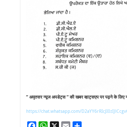
” अमृतसर न्यूज अपडेट्स ” की खबर व्हाट्सएप पर पढ़ने के लिए नी
https://chat.whatsapp.com/D2aYY6rRIcJI0zIJlCcgv
F
W
X
E
S