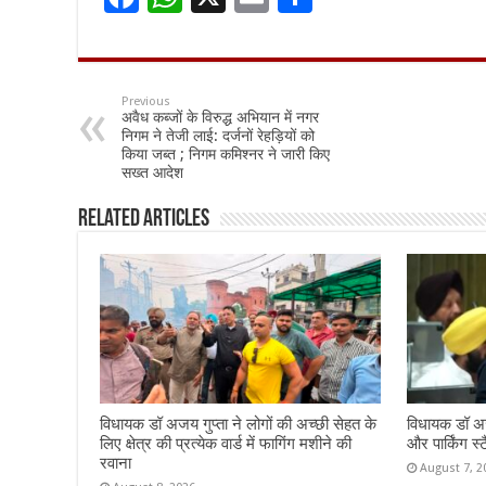
ac
h
m
h
e
at
ai
ar
b
sA
l
e
Previous
अवैध कब्जों के विरुद्ध अभियान में नगर
o
p
निगम ने तेजी लाई: दर्जनों रेहड़ियों को
किया जब्त ; निगम कमिश्नर ने जारी किए
o
p
सख्त आदेश
k
Related Articles
विधायक डॉ अजय गुप्ता ने लोगों की अच्छी सेहत के
विधायक डॉ अज
लिए क्षेत्र की प्रत्येक वार्ड में फागिंग मशीने की
और पार्किंग स्ट
रवाना
August 7, 2