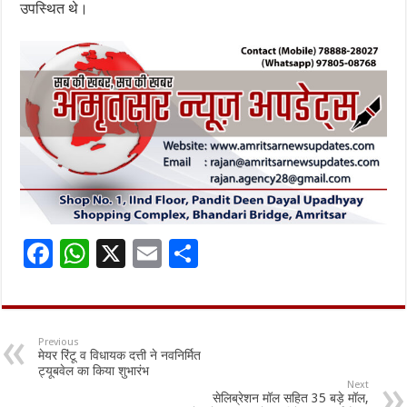
उपस्थित थे।
F
W
X
E
S
ac
h
m
h
e
at
ai
ar
b
sA
l
e
Previous
मेयर रिंटू व विधायक दत्ती ने नवनिर्मित
o
p
ट्यूबवेल का किया शुभारंभ
Next
o
p
सेलिब्रेशन मॉल सहित 35 बड़े मॉल,