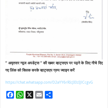
” अमृतसर न्यूज अपडेट्स ” की खबर व्हाट्सएप पर पढ़ने के लिए नीचे दिए
गए लिंक को क्लिक करके व्हाट्सएप ग्रुप ज्वाइन करें
https://chat.whatsapp.com/D2aYY6rRIcJI0zIJlCcgvG
F
W
X
E
S
ac
h
m
h