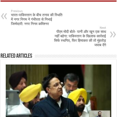
e
at
ai
ar
b
sA
l
e
Previous
भारत-पाकिस्तान के बीच तनाव की स्थिति
o
p
में नगर निगम ने गंभीरता से निभाई
जिम्मेदारी: नगर निगम कमिश्नर
o
p
Next
पीएम मोदी बोले- पानी और खून एक साथ
k
नहीं बहेगा: पाकिस्तान के खिलाफ कार्रवाई
सिर्फ स्थगित, फिर हिमाकत की तो मुंहतोड़
जवाब देंगे
Related Articles