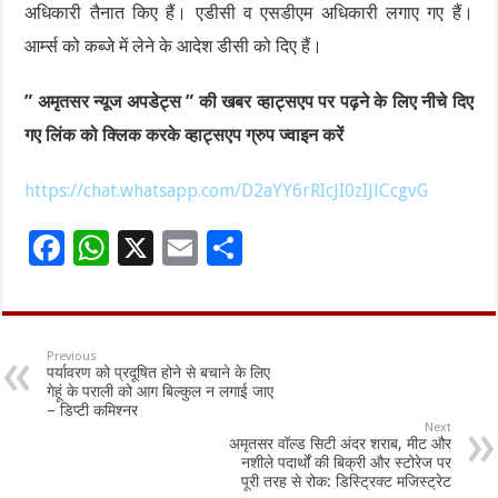
अधिकारी तैनात किए हैं। एडीसी व एसडीएम अधिकारी लगाए गए हैं।
आर्म्स को कब्जे में लेने के आदेश डीसी को दिए हैं।
” अमृतसर न्यूज अपडेट्स ” की खबर व्हाट्सएप पर पढ़ने के लिए नीचे दिए
गए लिंक को क्लिक करके व्हाट्सएप ग्रुप ज्वाइन करें
https://chat.whatsapp.com/D2aYY6rRIcJI0zIJlCcgvG
F
W
X
E
S
ac
h
m
h
e
at
ai
ar
b
sA
l
e
Previous
पर्यावरण को प्रदूषित होने से बचाने के लिए
o
p
गेहूं के पराली को आग बिल्कुल न लगाई जाए
– डिप्टी कमिश्नर
o
p
Next
अमृतसर वॉल्ड सिटी अंदर शराब, मीट और
k
नशीले पदार्थों की बिक्री और स्टोरेज पर
पूरी तरह से रोक: डिस्ट्रिक्ट मजिस्ट्रेट