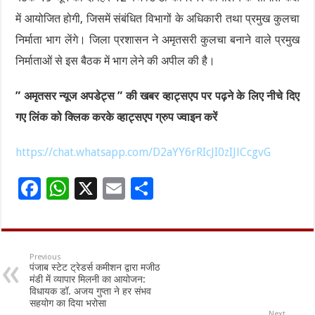
में आयोजित होगी, जिसमें संबंधित विभागों के अधिकारी तथा प्रमुख कुलचा
निर्माता भाग लेंगे। जिला प्रशासन ने अमृतसरी कुलचा बनाने वाले प्रमुख
निर्माताओं से इस बैठक में भाग लेने की अपील की है।
” अमृतसर न्यूज अपडेट्स ” की खबर व्हाट्सएप पर पढ़ने के लिए नीचे दिए
गए लिंक को क्लिक करके व्हाट्सएप ग्रुप ज्वाइन करें
https://chat.whatsapp.com/D2aYY6rRIcJI0zIJlCcgvG
F
W
X
E
S
ac
h
m
h
e
at
ai
ar
b
sA
l
e
Previous
पंजाब स्टेट ट्रेडर्स कमीशन द्वारा मजीठ
o
p
मंडी में व्यापार मिलनी का आयोजन:
विधायक डॉ. अजय गुप्ता ने हर संभव
o
p
सहयोग का दिया भरोसा
Next