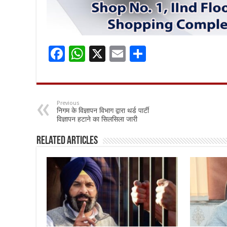
F
W
X
E
S
ac
h
m
h
e
at
ai
ar
b
sA
l
e
Previous
निगम के विज्ञापन विभाग द्वारा थर्ड पार्टी
o
p
विज्ञापन हटाने का सिलसिला जारी
o
p
Related Articles
k