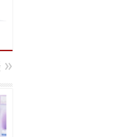
t
ा
त