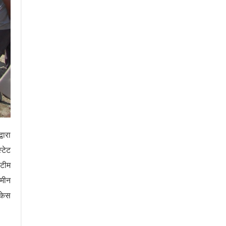
वारा
्टेट
 टीम
जमीन
 केस