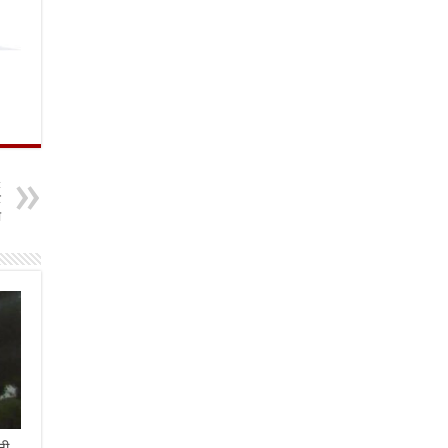
t
ट
ा
नी