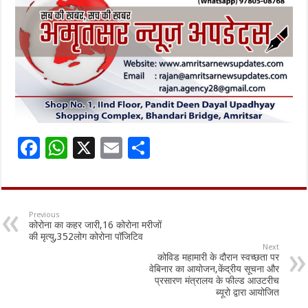
F
W
X
E
S
ac
h
m
h
e
at
ai
ar
b
sA
l
e
Previous
कोरोना का कहर जारी,16 कोरोना मरीजों
o
p
की मृत्यु,352लोग कोरोना पॉजिटिव
Next
o
p
कोविड महामारी के दौरान स्वच्छता पर
वेबिनार का आयोजन,केंद्रीय सूचना और
k
प्रसारण मंत्रालय के फील्ड आउटरीच
ब्यूरो द्वारा आयोजित