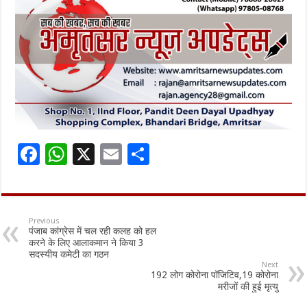
F
W
X
E
S
ac
h
m
h
e
at
ai
ar
b
sA
l
e
Previous
पंजाब कांग्रेस में चल रही कलह को हल
o
p
करने के लिए आलाकमान ने किया 3
सदस्यीय कमेटी का गठन
o
p
Next
192 लोग कोरोना पॉजिटिव,19 कोरोना
k
मरीजों की हुई मृत्यु