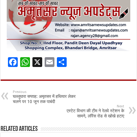
F
W
X
E
S
ac
h
m
h
e
at
ai
ar
b
sA
l
e
Previous
घल्लूघारा सप्ताह: अमृतसर में हथियार लेकर
o
p
चलने पर 10 जून तक पाबंदी
Next
o
p
एस्टेट विभाग की टीम ने रेलवे स्टेशन के
सामने, लॉरेंस रोड से खोखे हटाए
k
Related Articles