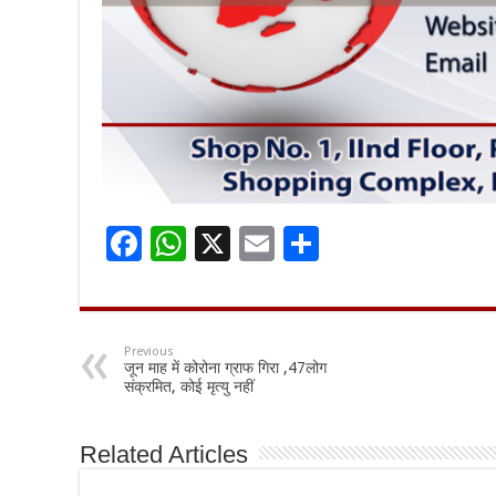
F
W
X
E
S
ac
h
m
h
e
at
ai
ar
b
sA
l
e
Previous
जून माह में कोरोना ग्राफ गिरा ,47लोग
o
p
संक्रमित, कोई मृत्यु नहीं
o
p
k
Related Articles