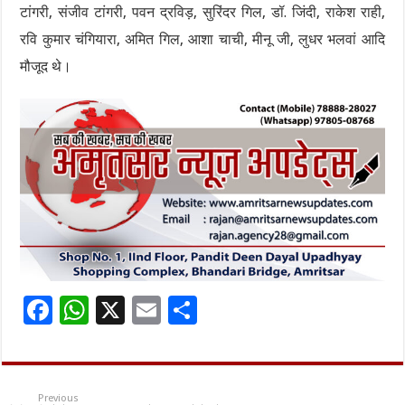
टांगरी, संजीव टांगरी, पवन द्रविड़, सुरिंदर गिल, डॉ. जिंदी, राकेश राही,
रवि कुमार चंगियारा, अमित गिल, आशा चाची, मीनू जी, लुधर भलवां आदि
मौजूद थे।
F
W
X
E
S
ac
h
m
h
e
at
ai
ar
b
sA
l
e
Previous