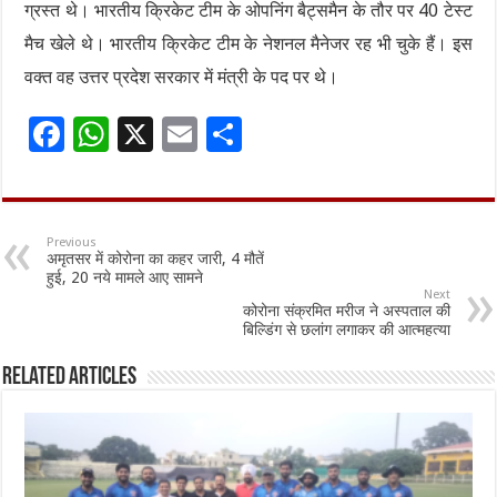
ग्रस्त थे। भारतीय क्रिकेट टीम के ओपनिंग बैट्समैन के तौर पर 40 टेस्ट
मैच खेले थे। भारतीय क्रिकेट टीम के नेशनल मैनेजर रह भी चुके हैं। इस
वक्त वह उत्तर प्रदेश सरकार में मंत्री के पद पर थे।
F
W
X
E
S
ac
h
m
h
e
at
ai
ar
b
sA
l
e
Previous
अमृतसर में कोरोना का कहर जारी, 4 मौतें
o
p
हुई, 20 नये मामले आए सामने
Next
o
p
कोरोना संक्रमित मरीज ने अस्पताल की
बिल्डिंग से छलांग लगाकर की आत्महत्या
k
Related Articles