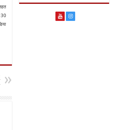
 तहत
 130
डिया
t
न
त