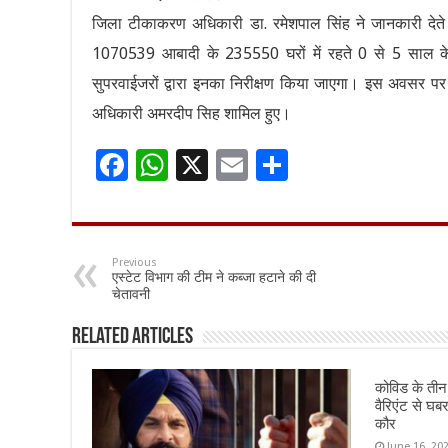
जिला टीकाकरण अधिकारी डा. रमेशपाल सिंह ने जानकारी दे
1070539 आबादी के 235550 घरों में रहते 0 से 5 साल के 1
सुपरवाईजरों द्वारा इनका निरीक्षण किया जाएगा। इस अवसर प
अधिकारी अमरदीप सिह शामिल हुए।
F
W
X
E
S
ac
h
m
h
e
at
ai
ar
b
sA
l
e
Previous
एस्टेट विभाग की टीम ने कब्जा हटाने की दी
o
p
चेतावनी
o
p
Related Articles
k
कोविड के ती
वैरिएंट से घब
कौर
June 16, 20