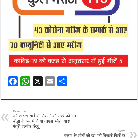
F
W
X
E
S
ac
h
m
h
e
at
ai
ar
b
sA
l
e
Previous
डॉ. अरूण शर्मा की सेवाओं को सच्चे कोरोना
o
p
योद्धा के रूप में किया जाएगा हमेशा यादः
मंत्री बलबीर सिद्धू
o
p
Next
पंजाब के लोगों को खा रही बिजली बिलों के