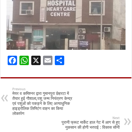
F
W
X
E
S
ac
h
m
h
e
at
ai
ar
b
sA
l
e
Previous
मेयर व कमिश्नर द्वारा गुमानपुरा छेहरटा में
o
p
तैयार हुई गौशाला,पशु जन्म नियंत्रण केन्द्र
एवं पशुओं को पकड़ने के लिए अत्याधुनिक
o
p
हाइड्रोलिक लिफ्टिंग वाहन का किया
लोकार्पण
k
Next
पुरानी फ्रूट मार्केट हाल गेट में आग से हुए
नुकसान की होगी भरपाई : विकास सोनी