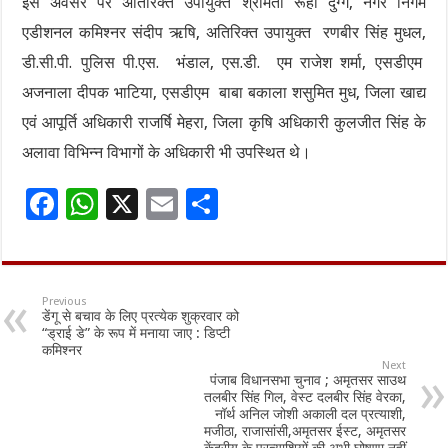
इस अवसर पर अतिरिक्त उपायुक्त श्रीमती रूही दुग्ग, नगर निगम
एडीशनल कमिश्नर संदीप ऋषि, अतिरिक्त उपायुक्त रणबीर सिंह मुधल,
डी.सी.पी. पुलिस पी.एस. भंडाल, एस.डी. एम राजेश शर्मा, एसडीएम
अजनाला दीपक भाटिया, एसडीएम बाबा बकाला शसुमित मुध, जिला खाद्य
एवं आपूर्ति अधिकारी राजर्षि मेहरा, जिला कृषि अधिकारी कुलजीत सिंह के
अलावा विभिन्न विभागों के अधिकारी भी उपस्थित थे।
F
W
X
E
S
ac
h
m
h
e
at
ai
ar
b
sA
l
e
Previous
डेंगू से बचाव के लिए प्रत्येक शुक्रवार को
o
p
“ड्राई डे” के रूप में मनाया जाए : डिप्टी
कमिश्नर
o
p
Next
पंजाब विधानसभा चुनाव ; अमृतसर साउथ
k
तलबीर सिंह गिल, वेस्ट दलबीर सिंह वेरका,
नॉर्थ अनिल जोशी अकाली दल प्रत्याशी,
मजीठा, राजासांसी,अमृतसर ईस्ट, अमृतसर