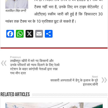
टैक्स नहीं भरा है, उनके लिए वन टाइम सेटेलमेंट (
मलविंदर सिंह जग्गी
ओटीएस) स्कीम जारी की हुई है कि डिफाल्टर 30
नवंबर तक टैक्स भर के 10 प्रतिशत छूट ले सकते हैं।
F
W
X
E
S
ac
h
m
h
e
at
ai
ar
b
sA
l
e
Previous
लखीमपुर खीरी में मारे गए किसानों और
o
p
उनके परिवारों को न्याय दिलाने के लिए रेलवे
स्टेशन के बाहर कांग्रेसी नेताओं द्वारा रखा
o
p
गया मौन व्रत
Next
k
सरकारी अस्पतालों में डेंगू के इलाज के पूरे
इंतजाम:सोनी
Related Articles