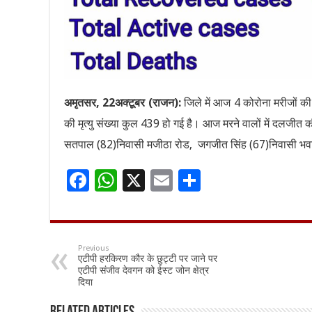
अमृतसर, 22अक्टूबर (राजन):
जिले में आज 4 कोरोना मरीजों की 
की मृत्यु संख्या कुल 439 हो गई है। आज मरने वालों में दलजीत
सतपाल (82)निवासी मजीठा रोड, जगजीत सिंह (67)निवासी भव
F
W
X
E
S
ac
h
m
h
e
at
ai
ar
b
sA
l
e
Previous
एटीपी हरकिरण कौर के छुट्टी पर जाने पर
o
p
एटीपी संजीव देवगन को ईस्ट जोन क्षेत्र
दिया
o
p