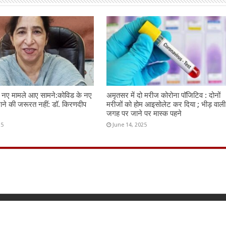
न नए मामले आए सामने:कोविड के नए
अमृतसर में दो मरीज कोरोना पॉजिटिव : दोनों
राने की जरूरत नहीं: डॉ. किरणदीप
मरीजों को होम आइसोलेट कर दिया ; भीड़ वाली
जगह पर जाने पर मास्क पहने
25
June 14, 2025