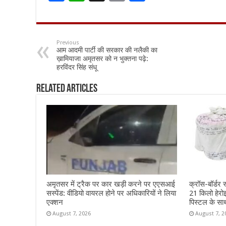
ac
h
m
h
e
at
ai
ar
b
sA
l
e
Previous
आम आदमी पार्टी की सरकार की नलैकी का
o
p
ख़ामियाजा अमृतसर को न भुक्तना पढ़े:
हरविंदर सिंह संधू
o
p
k
Related Articles
अमृतसर में ट्रैक पर कार खड़ी करने पर एएसआई
क्रॉस-बॉर्डर स
सस्पेंड: वीडियो वायरल होने पर अधिकारियों ने लिया
21 किलो हेर
एक्शन
पिस्टल के सा
August 7, 2026
August 7, 2