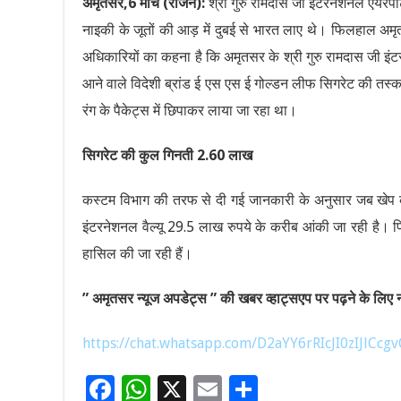
अमृतसर,6 मार्च (राजन):
श्री गुरु रामदास जी इंटरनेशनल एयरप
नाइकी के जूतों की आड़ में दुबई से भारत लाए थे। फिलहाल अमृ
अधिकारियों का कहना है कि अमृतसर के श्री गुरु रामदास जी इंट
आने वाले विदेशी ब्रांड ई एस एस ई गोल्डन लीफ सिगरेट की तस्
रंग के पैकेट्स में छिपाकर लाया जा रहा था।
सिगरेट की कुल गिनती 2.60 लाख
कस्टम विभाग की तरफ से दी गई जानकारी के अनुसार जब खेप 
इंटरनेशनल वैल्यू 29.5 लाख रुपये के करीब आंकी जा रही है। 
हासिल की जा रही हैं।
” अमृतसर न्यूज अपडेट्स ” की खबर व्हाट्सएप पर पढ़ने के लिए नी
https://chat.whatsapp.com/D2aYY6rRIcJI0zIJlCcgv
F
W
X
E
S