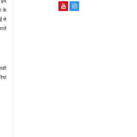
 इसे
ग के
ई से
काले
िनकी
ियां