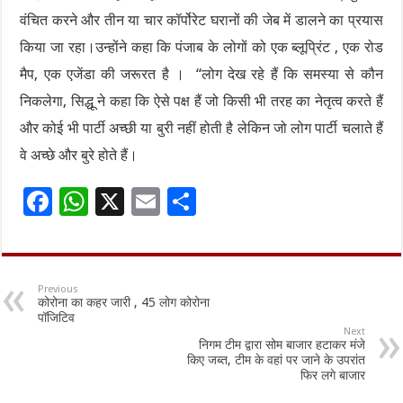
वंचित करने और तीन या चार कॉर्पोरेट घरानों की जेब में डालने का प्रयास
किया जा रहा।उन्होंने कहा कि पंजाब के लोगों को एक ब्लूप्रिंट , एक रोड
मैप, एक एजेंडा की जरूरत है । “लोग देख रहे हैं कि समस्या से कौन
निकलेगा, सिद्धू ने कहा कि ऐसे पक्ष हैं जो किसी भी तरह का नेतृत्व करते हैं
और कोई भी पार्टी अच्छी या बुरी नहीं होती है लेकिन जो लोग पार्टी चलाते हैं
वे अच्छे और बुरे होते हैं।
F
W
X
E
S
ac
h
m
h
e
at
ai
ar
b
sA
l
e
Previous
कोरोना का कहर जारी , 45 लोग कोरोना
o
p
पॉजिटिव
Next
o
p
निगम टीम द्वारा सोम बाजार हटाकर मंजे
किए जब्त, टीम के वहां पर जाने के उपरांत
k
फिर लगे बाजार