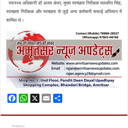
स्वास्थ्य अधिकारी डॉ अजय कंवर, मुख्य स्वच्छता निरीक्षक मलकीत सिंह,
स्वच्छता निरीक्षक और स्वच्छता से जुड़े अन्य कर्मचारी सफाई अभियान में
शामिल थे।
F
W
X
E
S
ac
h
m
h
e
at
ai
ar
b
sA
l
e
Previous