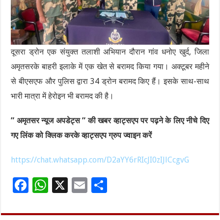
दूसरा ड्रोन एक संयुक्त तलाशी अभियान दौरान गांव धनोए खुर्द, जिला
अमृतसरके बाहरी इलाके में एक खेत से बरामद किया गया। अक्टूबर महीने
से बीएसएफ और पुलिस द्वारा 34 ड्रोन बरामद किए हैं। इसके साथ-साथ
भारी मात्रा में हेरोइन भी बरामद की है।
” अमृतसर न्यूज अपडेट्स ” की खबर व्हाट्सएप पर पढ़ने के लिए नीचे दिए
गए लिंक को क्लिक करके व्हाट्सएप ग्रुप ज्वाइन करें
https://chat.whatsapp.com/D2aYY6rRIcJI0zIJlCcgvG
F
W
X
E
S
ac
h
m
h
e
at
ai
ar