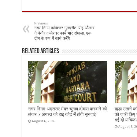
ac
h
m
h
e
at
ai
ar
b
sA
l
e
Previous
नगर निगम कमिश्नर गुलप्रीत सिंह औलख
o
p
ने बेतौर कमिश्नर कार्य भार संभाला, एक
टीम के रूप में कार्य करेंगे
o
p
k
Related Articles
नगर निगम अमृतसर मेयर चुनाव दोबारा करवाने को
कूड़ा उठाने क
लेकर 7 अगस्त को हाई कोर्ट में होगी सुनवाई
को जारी किए 
गई दो याचिकाओ
August 6, 2026
August 5, 2