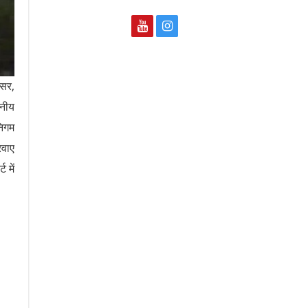
तसर,
ननीय
निगम
रवाए
 में