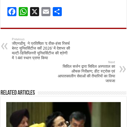
F
W
X
E
S
ac
h
m
h
e
at
ai
ar
b
sA
l
e
Previous
जीएनडीयू ने प्रतिष्ठित ‘द वीक-हंसा रिसर्च
o
p
बेस्ट यूनिवर्सिटीज सर्वे 2026’ में देशभर की
मल्टी-डिसिप्लिनरी यूनिवर्सिटीज की श्रेणी
o
p
में 14वां स्थान प्राप्त किया
Next
k
सिविल सर्जन द्वारा सिविल अस्पताल का
औचक निरीक्षण; हीट स्ट्रोक एवं
आपातकालीन सेवाओं की तैयारियों का लिया
जायजा
Related Articles