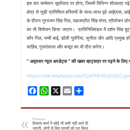
इस बार सम्मेलन सूफीवाद पर होगा, जिसमें विभिन्न शोधपत्र पढ़े 
क्षेत्र से जुड़ी प्रतिष्ठित हस्तियों के साथ-साथ पूर्व आईएए
के दौरान गुरभजन सिंह गिल, सहजप्रीत सिंह मंगत, त्रैलोचन लोची
का भी विमोचन किया जाएगा। प्रतिनिधिमंडल में दर्शन सिंह बुट्ट
कौर गिल, पम्मी बाई, डॉली गुलेरिया, सुनीता धीर आदि प्रमुख
साहिब, गुजरांवाला और कसूर का भी दौरा करेगा।
” अमृतसर न्यूज अपडेट्स ” की खबर व्हाट्सएप पर पढ़ने के लिए नी
https://chat.whatsapp.com/D2aYY6rRIcJI0zIJlCcgv
F
W
X
E
S
ac
h
m
h
e
at
ai
ar
b
sA
l
e
Previous
विकास कार्य में कोई भी कमी नहीं आने दी
o
p
जाएगी, लोगों से किए वायदों को पूरा किया