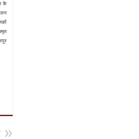
ा के
मेलन
तकों
अमृत
रपुर
t
ा
य