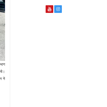
 भाग
ंचे।
न ने