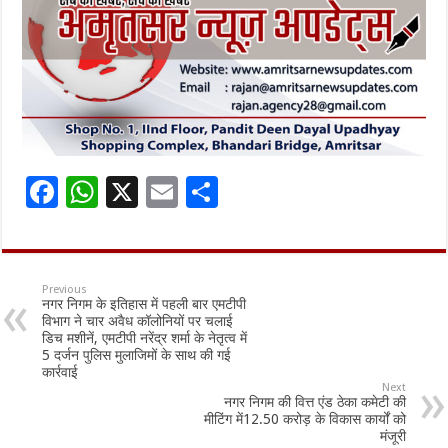
F
W
X
E
S
ac
h
m
h
e
at
ai
ar
b
sA
l
e
Previous
नगर निगम के इतिहास में पहली बार एमटीपी
o
p
विभाग ने चार अवैध कॉलोनियों पर चलाई
डिच मशीनें, एमटीपी नरेंद्र शर्मा के नेतृत्व में
o
p
5 दर्जन पुलिस मुलाजिमों के साथ की गई
कार्रवाई
k
Next
नगर निगम की वित्त एंड ठेका कमेटी की
मीटिंग में12.50 करोड़ के विकास कार्यों को
मंजूरी