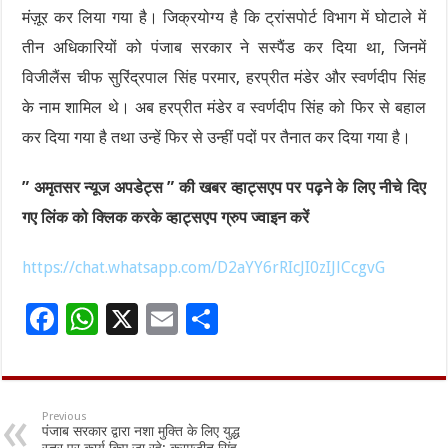
मंज़ूर कर लिया गया है। जिक्रयोग्य है कि ट्रांसपोर्ट विभाग में घोटाले में
तीन अधिकारियों को पंजाब सरकार ने सस्पैंड कर दिया था, जिनमें
विजीलैंस चीफ सुरिंद्रपाल सिंह परमार, हरप्रीत मंडेर और स्वर्णदीप सिंह
के नाम शामिल थे। अब हरप्रीत मंडेर व स्वर्णदीप सिंह को फिर से बहाल
कर दिया गया है तथा उन्हें फिर से उन्हीं पदों पर तैनात कर दिया गया है।
” अमृतसर न्यूज अपडेट्स ” की खबर व्हाट्सएप पर पढ़ने के लिए नीचे दिए
गए लिंक को क्लिक करके व्हाट्सएप ग्रुप ज्वाइन करें
https://chat.whatsapp.com/D2aYY6rRIcJI0zIJlCcgvG
F
W
X
E
S
ac
h
m
h
e
at
ai
ar
b
sA
l
e
Previous
पंजाब सरकार द्वारा नशा मुक्ति के लिए युद्ध
o
p
स्तर पर कार्य किए जा रहे: करमजीत सिंह