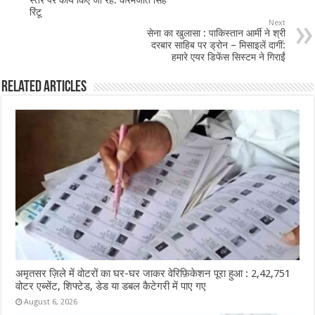
रिंटू
o
p
Next
सेना का खुलासा : पाकिस्तान आर्मी ने श्री
k
दरबार साहिब पर ड्रोन – मिसाइलें दागीं:
हमारे एयर डिफेंस सिस्टम ने गिराईं
Related Articles
अमृतसर ज़िले में वोटरों का घर-घर जाकर वेरिफ़िकेशन पूरा हुआ : 2,42,751
वोटर एब्सेंट, शिफ्टेड, डेड या डबल कैटेगरी में पाए गए
August 6, 2026