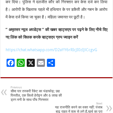
कर दिया। पुलिस ने दलजीत कौर को गिरफ्तार कर केस दर्ज कर लिया
है। आरोपी के खिलाफ पहले भी हथियार के पर डकैती और गबन के आरोप
में केस दर्ज किया जा चुका है। महिला जमानत पर छूटी है।
” अमृतसर न्यूज अपडेट्स ” की खबर व्हाट्सएप पर पढ़ने के लिए नीचे दिए
गए लिंक को क्लिक करके व्हाट्सएप ग्रुप ज्वाइन करें
https://chat.whatsapp.com/D2aYY6rRIcJI0zIJlCcgvG
F
W
X
E
S
ac
h
m
h
e
at
ai
ar
b
sA
l
e
Previous
सीमा पार तस्करी रैकेट का भंडाफोड़; छह
o
p
पिस्तौल, एक किलो हेरोइन और 6 लाख की
ड्रग मनी के साथ पाँच गिरफ्तार
o
p
Next
यह राजनीति करने का वक्त नहीं: पंजाब
k
बाढ़ राहत में शुरू से लगे हैं,खर्च का पूरा