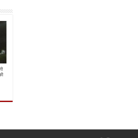
नी
की