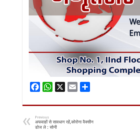
F
W
X
E
S
ac
h
m
h
e
at
ai
ar
b
sA
l
e
Previous
अफवाहों से सावधान रहें,कोरोना वैक्सीन
o
p
डोज ले : सोनी
o
p