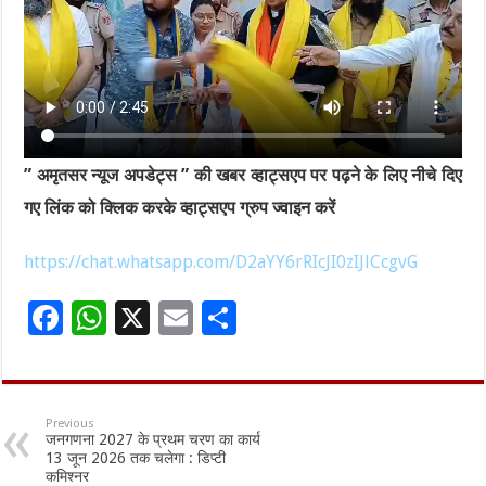
” अमृतसर न्यूज अपडेट्स ” की खबर व्हाट्सएप पर पढ़ने के लिए नीचे दिए
गए लिंक को क्लिक करके व्हाट्सएप ग्रुप ज्वाइन करें
https://chat.whatsapp.com/D2aYY6rRIcJI0zIJlCcgvG
F
W
X
E
S
ac
h
m
h
e
at
ai
ar
b
sA
l
e
Previous
जनगणना 2027 के प्रथम चरण का कार्य
o
p
13 जून 2026 तक चलेगा : डिप्टी
कमिश्नर