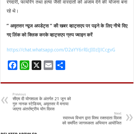
रंगदारी, फायरिंग तथा हत्या जैसी वारदातों को अंजाम देने की योजना बना
रहे थे।
” अमृतसर न्यूज अपडेट्स ” की खबर व्हाट्सएप पर पढ़ने के लिए नीचे दिए
गए लिंक को क्लिक करके व्हाट्सएप ग्रुप ज्वाइन करें
https://chat.whatsapp.com/D2aYY6rRIcJI0zIJlCcgvG
F
W
X
E
S
ac
h
m
h
e
at
ai
ar
b
sA
l
e
Previous
सीएम दी योगशाला के अंतर्गत 21 जून को
o
p
गुरु नानक स्टेडियम, अमृतसर में मनाया
जाएगा अंतर्राष्ट्रीय योग दिवस
o
p
Next
स्वास्थ्य विभाग द्वारा विश्व रक्तदाता दिवस
k
को समर्पित जागरूकता अभियान आयोजित