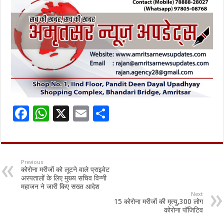
F
W
X
E
S
ac
h
m
h
e
at
ai
ar
b
sA
l
e
Previous
कोरोना मरीजों को लूटने वाले प्राइवेट
o
p
अस्पतालों के लिए मुख्य सचिव विन्नी
महाजन ने जारी किए सख्त आदेश
o
p
Next
15 कोरोना मरीजों की मृत्यु,300 लोग
k
कोरोना पॉजिटिव