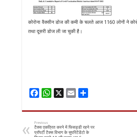
कोरोना वैक्सीन डोज की कमी के चलते आज 1160 लोगों ने कोरोन
तथा दूसरी डोज ली जा चुकी है।
F
W
X
E
S
ac
h
m
h
e
at
ai
ar
b
sA
l
e
Previous
टैक्स एकत्रित करने में फिसड्डी रहने पर
o
p
प्रॉपर्टी टैक्स विभाग के सुपरिटेंडेंटो के