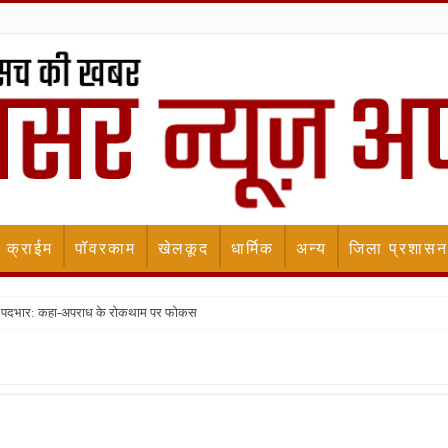
क्राईम
पॉवरकाम
खेलकूद
धार्मिक
अन्य
जिला प्रशासन
ला पदभार: कहा-अपराध के रोकथाम पर फोकस