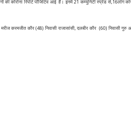
 की कोरोना रिपोर्ट पॉजिटिव आई हैं। इनमें 21 कम्युनिटी स्प्रेड से,16लोग को
रोना मरीज करमजीत कौर (48) निवासी राजासांसी, दलबीर कौर (60) निवासी गुरु अ