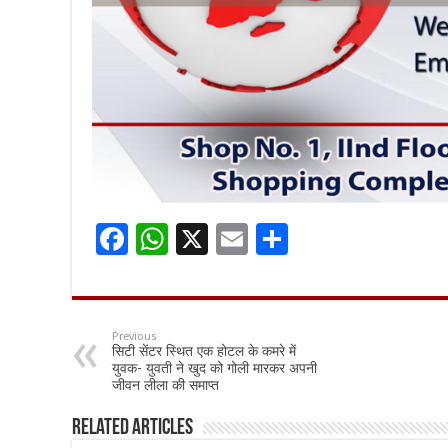
F
W
X
E
S
ac
h
m
h
e
at
ai
ar
b
sA
l
e
Previous
सिटी सेंटर स्थित एक होटल के कमरे में
o
p
युवक- युवती ने खुद को गोली मारकर अपनी
जीवन लीला की समाप्त
o
p
k
Related Articles