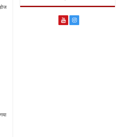
 डोज
 गया