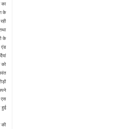
ड का
ग के
 रही
 तथा
ी के
 एंड
ियां
ं को
सवंत
ड़ों
अपने
ी एस
 हुई
े की