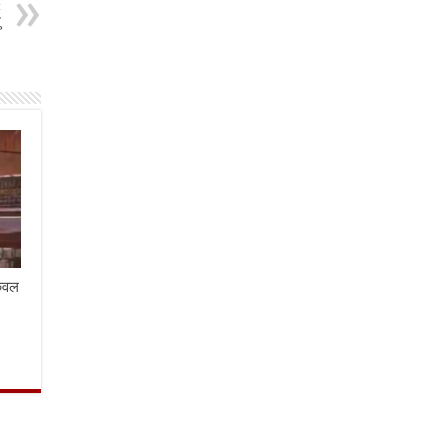
t
ु
केवल