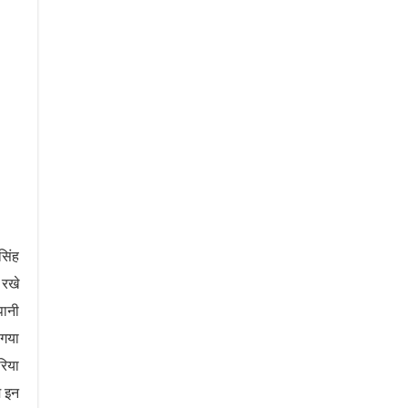
सिंह
 रखे
पानी
 गया
रिया
म इन