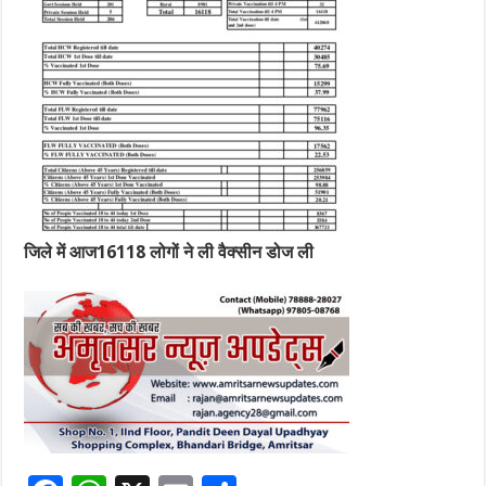
जिले में आज16118 लोगों ने ली वैक्सीन डोज ली