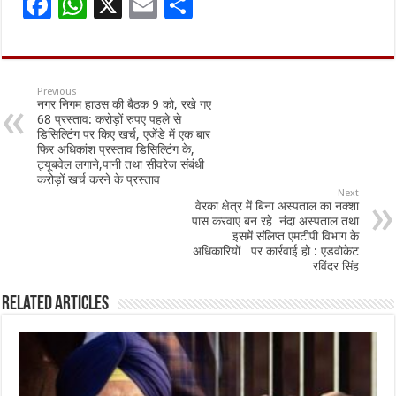
F
W
X
E
S
ac
h
m
h
e
at
ai
ar
b
sA
l
e
Previous
नगर निगम हाउस की बैठक 9 को, रखे गए
o
p
68 प्रस्ताव: करोड़ों रुपए पहले से
डिसिल्टिंग पर किए खर्च, एजेंडे में एक बार
o
p
फिर अधिकांश प्रस्ताव डिसिल्टिंग के,
ट्यूबवेल लगाने,पानी तथा सीवरेज संबंधी
k
करोड़ों खर्च करने के प्रस्ताव
Next
वेरका क्षेत्र में बिना अस्पताल का नक्शा
पास करवाए बन रहे नंदा अस्पताल तथा
इसमें संलिप्त एमटीपी विभाग के
अधिकारियों पर कार्रवाई हो : एडवोकेट
रविंदर सिंह
Related Articles