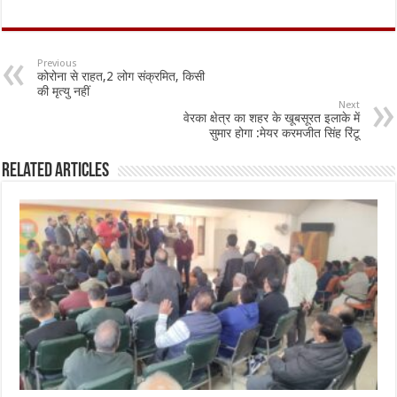
ac
h
m
h
e
at
ai
ar
b
sA
l
e
Previous
कोरोना से राहत,2 लोग संक्रमित, किसी
o
p
की मृत्यु नहीं
Next
o
p
वेरका क्षेत्र का शहर के खूबसूरत इलाके में
सुमार होगा :मेयर करमजीत सिंह रिंटू
k
Related Articles