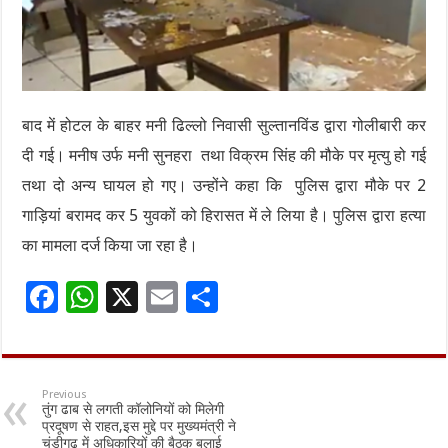
बाद में होटल के बाहर मनी ढिल्लो निवासी सुल्तानविंड द्वारा गोलीबारी कर
दी गई। मनीष उर्फ मनी सुनहरा तथा विक्रम सिंह की मौके पर मृत्यु हो गई
तथा दो अन्य घायल हो गए। उन्होंने कहा कि पुलिस द्वारा मौके पर 2
गाड़ियां बरामद कर 5 युवकों को हिरासत में ले लिया है। पुलिस द्वारा हत्या
का मामला दर्ज किया जा रहा है।
F
W
X
E
S
ac
h
m
h
e
at
ai
ar
b
sA
l
e
Previous
तुंग ढाब से लगती कॉलोनियों को मिलेगी
o
p
प्रदूषण से राहत,इस मुद्दे पर मुख्यमंत्री ने
चंडीगढ़ में अधिकारियों की बैठक बुलाई