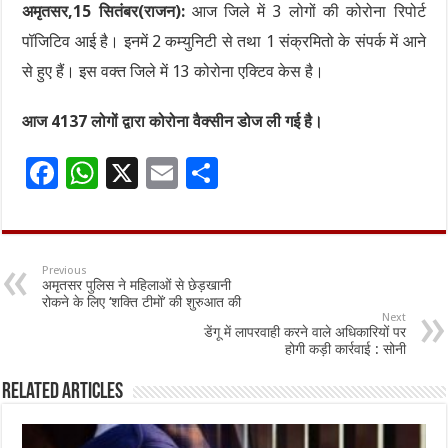
अमृतसर,15 सितंबर(राजन):
आज जिले में 3 लोगों की कोरोना रिपोर्ट
पॉजिटिव आई है। इनमें 2 कम्युनिटी से तथा 1 संक्रमितो के संपर्क में आने
से हुए हैं। इस वक्त जिले में 13 कोरोना एक्टिव केस है।
आज 4137 लोगों द्वारा कोरोना वैक्सीन डोज ली गई है।
F
W
X
E
S
ac
h
m
h
e
at
ai
ar
b
sA
l
e
Previous
अमृतसर पुलिस ने महिलाओं से छेड़खानी
o
p
रोकने के लिए ‘शक्ति टीमों’ की शुरुआत की
Next
o
p
डेंगू में लापरवाही करने वाले अधिकारियों पर
होगी कड़ी कार्रवाई : सोनी
k
Related Articles