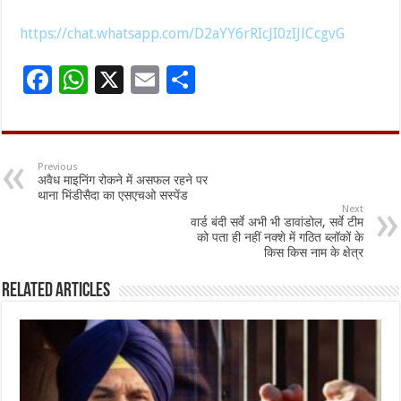
https://chat.whatsapp.com/D2aYY6rRIcJI0zIJlCcgvG
F
W
X
E
S
ac
h
m
h
e
at
ai
ar
b
sA
l
e
Previous
अवैध माइनिंग रोकने में असफल रहने पर
o
p
थाना भिंडीसैदा का एसएचओ सस्पेंड
Next
o
p
वार्ड बंदी सर्वे अभी भी डावांडोल, सर्वे टीम
को पता ही नहीं नक्शे में गठित ब्लॉकों के
k
किस किस नाम के क्षेत्र
Related Articles