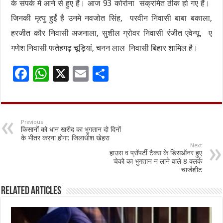
के संपर्क में आने से हुए हैं। आज 93 कोरोना संक्रमित ठीक हो गए हैं।
जिनकी मृत्यु हुईं है उनमे नवजोत सिंह, परवीन निवासी बाबा बकाला,
हरजीत कौर निवासी अजनाला, सुशील ग्रोवर निवासी रंजीत एवेन्यू, ए
गणेश निवासी फतेहगढ़ चूड़ियां, चनन लाल निवासी बिहार शामिल है।
F
W
X
E
S
ac
h
m
h
e
at
ai
ar
b
sA
l
e
Previous
किसानों को धान खरीद का भुगतान दो दिनों
o
p
के भीतर करना होगा: जिलाधीश खेहरा
Next
o
p
हाउस व प्रॉपर्टी टैक्स के डिसऑनर हुए
चेको का भुगतान न लाने वाले 8 क्लर्क
k
चार्जशीट
Related Articles