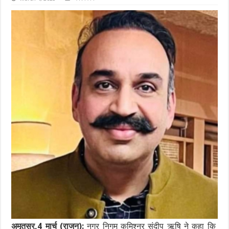
अमृतसर,4 मार्च (राजन):
नगर निगम कमिश्नर संदीप ऋषि ने कहा कि