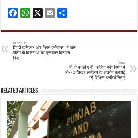
F
W
X
E
S
ac
h
m
h
e
at
ai
ar
b
sA
l
e
Previous
डिप्टी कमिश्नर और निगम कमिश्नर ने वॉल
o
p
पेंटिंग के विजेताओं को पुरस्कार वितरित
किए
o
p
Next
बी बी के डी ए वी कॉलेज फॉर विमेन में
k
जी-20 शिखर सम्मेलन के अंतर्गत करवाई
गईं विभिन्न प्रतियोगिताएं
Related Articles