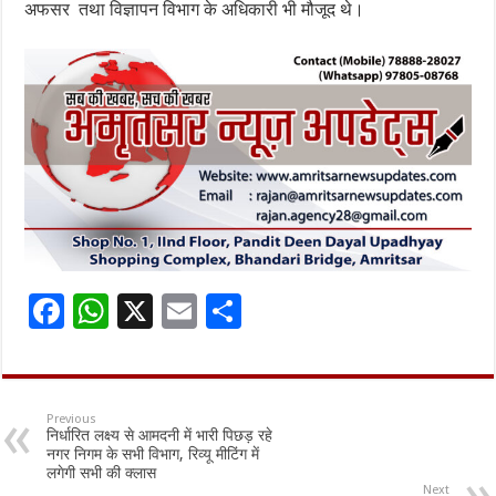
अफसर तथा विज्ञापन विभाग के अधिकारी भी मौजूद थे।
F
W
X
E
S
ac
h
m
h
e
at
ai
ar
b
sA
l
e
Previous
निर्धारित लक्ष्य से आमदनी में भारी पिछड़ रहे
o
p
नगर निगम के सभी विभाग, रिव्यू मीटिंग में
लगेगी सभी की क्लास
o
p
Next