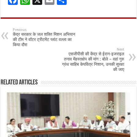
F
W
X
E
S
ac
h
m
h
e
at
ai
ar
b
sA
l
e
Previous
केंद्र सरकार के जल शक्ति मिशन अभियान
o
p
की टीम ने वॉटर ट्रीटमेंट प्लांट वल्ला का
किया दौरा
o
p
Next
एसजीपीसी की केंद्र से ईरान-इजराइल
k
तनाव मेंहस्तक्षेप की मांग : बोले – वहां गुरु
ग्रंथ साहिब केपवित्र निशान, उनकी सुरक्षा
की जाए
Related Articles