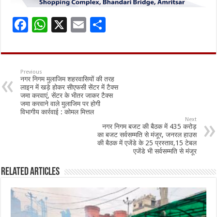
F
W
X
E
S
ac
h
m
h
e
at
ai
ar
b
sA
l
e
Previous
नगर निगम मुलाजिम शहरवासियों की तरह
o
p
लाइन में खड़े होकर सीएफसी सेंटर में टैक्स
जमा करवाएं, सेंटर के भीतर जाकर टैक्स
o
p
जमा करवाने वाले मुलाजिम पर होगी
विभागीय कार्रवाई : कोमल मित्तल
k
Next
नगर निगम बजट की बैठक में 435 करोड़
का बजट सर्वसम्मति से मंजूर, जनरल हाउस
की बैठक में एजेंडे के 25 प्रस्ताव,15 टेबल
एजेंडे भी सर्वसम्मति से मंजूर
Related Articles