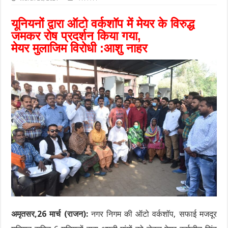
यूनियनों द्वारा ऑटो वर्कशॉप में मेयर के विरुद्ध
जमकर रोष प्रदर्शन किया गया,
मेयर मुलाजिम विरोधी :आशु नाहर
अमृतसर,26 मार्च (राजन):
नगर निगम की ऑटो वर्कशॉप, सफाई मजदूर