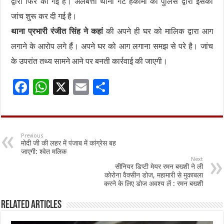
द्वारा फिर की गई है। अलबत्ता थाना गेट हकीमा की पुलिस द्वारा इसकी
जांच शुरू कर दी गई है।
थाना प्रभारी रंजीत सिंह ने कहां
की अपने ही घर को मालिक द्वारा आग
लगाने के आरोप लगे हैं। अपने घर को आग लगाना समझ से परे है। जांच
के उपरांत तथ्य सामने आने पर बनती कार्रवाई की जाएगी।
F
W
X
E
S
ac
h
m
h
e
at
ai
ar
b
sA
l
e
Previous
मोदी जी की लहर में पंजाब में कांग्रेस बह
o
p
जाएगी: श्वेत मलिक
Next
o
p
सीनियर डिप्टी मेयर रमन बख्शी ने ली
कोरोना वैक्सीन डोज, महामारी से मुकाबला
k
करने के लिए डोज अवश्य लें : रमन बख्शी
Related Articles