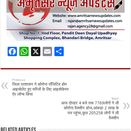
F
W
X
E
S
ac
h
m
h
e
at
ai
ar
b
sA
l
e
Previous
जिला प्रशासन ने कोरोना पॉजिटिव होम
o
p
आइसोलेट हुए मरीजों के लिए आइसोकेयर
ऐप लॉन्च किया
o
p
Next
आज दोपहर 4 बजे तक 7769लोगों ने ली
k
कोरोना वैक्सीन डोज,आंकड़ा 2 लाख के
पार पहुंचा,कुल 205258 लोगों ने ली
वैक्सीन
Related Articles